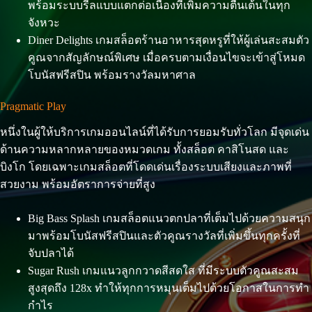
พร้อมระบบรีลแบบแตกต่อเนื่องที่เพิ่มความตื่นเต้นในทุก
จังหวะ
Diner Delights เกมสล็อตร้านอาหารสุดหรูที่ให้ผู้เล่นสะสมตัว
คูณจากสัญลักษณ์พิเศษ เมื่อครบตามเงื่อนไขจะเข้าสู่โหมด
โบนัสฟรีสปิน พร้อมรางวัลมหาศาล
Pragmatic Play
หนึ่งในผู้ให้บริการเกมออนไลน์ที่ได้รับการยอมรับทั่วโลก มีจุดเด่น
ด้านความหลากหลายของหมวดเกม ทั้งสล็อต คาสิโนสด และ
บิงโก โดยเฉพาะเกมสล็อตที่โดดเด่นเรื่องระบบเสียงและภาพที่
สวยงาม พร้อมอัตราการจ่ายที่สูง
Big Bass Splash เกมสล็อตแนวตกปลาที่เต็มไปด้วยความสนุก
มาพร้อมโบนัสฟรีสปินและตัวคูณรางวัลที่เพิ่มขึ้นทุกครั้งที่
จับปลาได้
Sugar Rush เกมแนวลูกกวาดสีสดใส ที่มีระบบตัวคูณสะสม
สูงสุดถึง 128x ทำให้ทุกการหมุนเต็มไปด้วยโอกาสในการทำ
กำไร