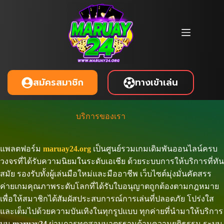
Skip
to
content
ทางเข้าเล่น
สมัครสมาชิก
บริการของเรา
แพลตฟอร์ม
maruay24.org
เป็นศูนย์รวมเกมเดิมพันออนไลน์ครบ
วงจรที่ได้รับความนิยมในระดับเอเชีย ด้วยระบบการให้บริการที่ทัน
สมัย รองรับทั้งผู้เล่นมือใหม่และมืออาชีพ เว็บไซต์มุ่งมั่นคัดสรร
ค่ายเกมคุณภาพระดับโลกที่ได้รับใบอนุญาตถูกต้องตามกฎหมาย
เพื่อให้สมาชิกได้สัมผัสประสบการณ์การเล่นที่ปลอดภัย โปร่งใส
และเต็มไปด้วยความบันเทิงในทุกรูปแบบ ทุกค่ายที่นำมาให้บริการ
บน
maruay24
ผ่านการทดสอบมาตรฐานด้านความยุติธรรม ระบบ